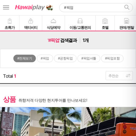
초특가
액티비티
식당예약
이동/교통편의
호텔
판매/렌탈
'#픽업'
검색결과
1개
#전체보기
#픽업
#공항픽업
#픽업셔틀
#픽업포함
Total
1
상품
취향저격 다양한 현지투어를 만나보세요!