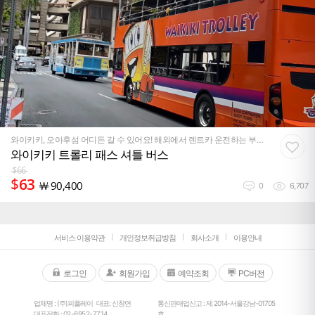
와이키키, 오아후섬 어디든 갈 수 있어요! 해외에서 렌트카 운전하는 부담
없이, 걷느라 힘 빠질 필요 없이 쾌적하게 여행하세요!
와이키키 트롤리 패스 셔틀 버스
$
66
$
63
￦
90,400
0
6,707
서비스 이용약관
개인정보취급방침
회사소개
이용안내
로그인
회원가입
예약조회
PC버전
업체명 : (주)피플레이
대표: 신창면
통신판매업신고 : 제 2014-서울강남-01705
대표전화 :
02-6952-7714
호