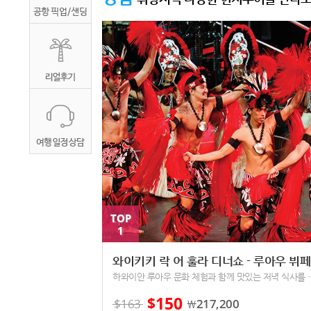
TOP
1
와이
하와이안 루아우 문화 체
150
$
$
163
217,200
￦