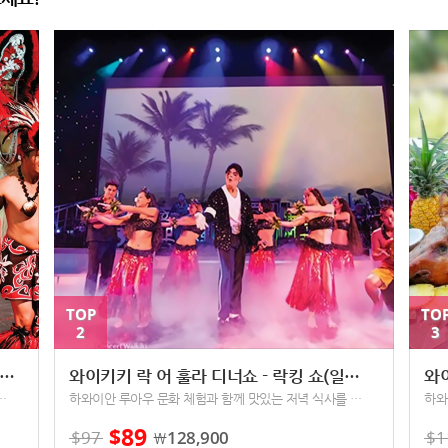
TOP
TO
2
3
키키 락 어 훌라 디너쇼 - 루아우 뷔페+락킹 쇼(일반석, VIP석)
와이키키 락 어 훌라 디너쇼 - 락킹 쇼(일반석)
와
험과 함께 맛있는 저녁 식사를 즐겨요
하와이안 루아우 문화 체험과 함께 맛있는 저녁 식사를 즐겨요
89
$
$
97
128,900
$
1
￦