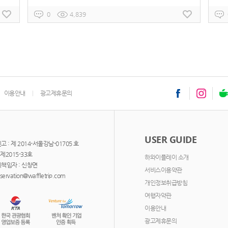
0
4,839
이용안내
광고제휴문의
USER GUIDE
: 제 2014-서울강남-01705 호
제2015-33호
하와이플레이 소개
책임자 : 신창면
서비스이용약관
ervation@waffletrip.com
개인정보취급방침
여행자약관
이용안내
광고제휴문의