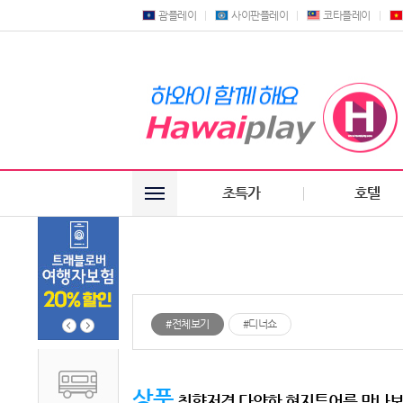
괌플레이
사이판플레이
코타플레이
초특가
호텔
#전체보기
#디너쇼
상품
취향저격 다양한 현지투어를 만나보