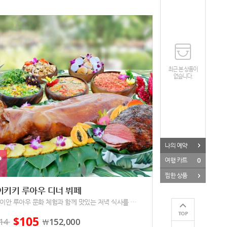
최근 본 상품이
없습니다.
나의 예약
P
0
여행 카트
찜한 상품
이키키 루아우 디너 뷔페
하와이안 루아우 문화 체험과 함께 맛있는 저녁 식사를 즐겨요
TOP
105
$
14
152,000
￦