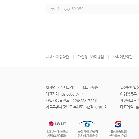
1
50,358
서비스이용약관
개인정보처리방침
해외여행약관
업체명 : (주)피플레이
대표: 신창면
통신판매업신고 
대표전화 : 02-6952-7714
여행업등록 : 
사업자등록번호 : 220-88-17836
개인정보처리
서울특별시 강남구 논현로 142길 7, 401호
대표메일 : res