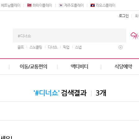
베트남플레이
하와이플레이
제주도플레이
라오스플레이
로그인
회
골프
스노클링
디너쇼
픽업
스냅
이동/교통편의
액티비티
식당예약
'#디너쇼'
검색결과
3개
세요!