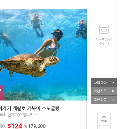
최근 본 상품이
없습니다.
나의 예약
P
0
여행 카트
찜한 상품
이키키 케왈로 거북이 스노클링
비티 인기 TOP 필수코스!
TOP
124
$
30
179,600
￦