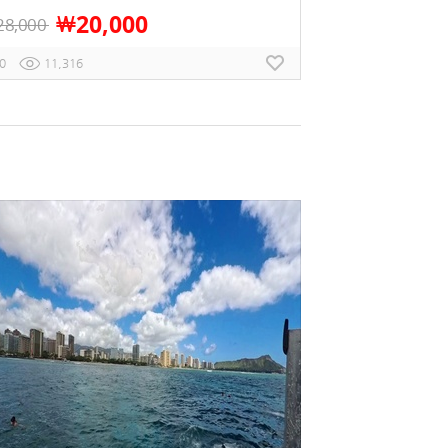
20,000
￦
28,000
0
11,316