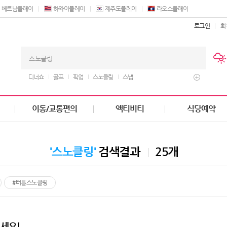
베트남플레이
하와이플레이
제주도플레이
라오스플레이
로그인
회
디너쇼
골프
픽업
스노클링
스냅
이동/교통편의
액티비티
식당예약
'스노클링'
검색결과
25개
#터틀스노클링
세요!