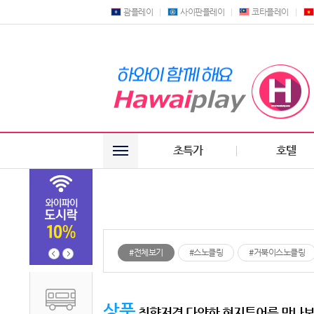
괌플레이
사이판플레이
코타플레이
초특가
호텔
#전체보기
#스노클링
#거북이스노클링
상품
취향저격 다양한 현지투어를 만나보