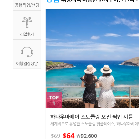
TOP
1
하나우마베이 스노클링 오전 픽업 셔틀
64
$
$
69
92,600
￦