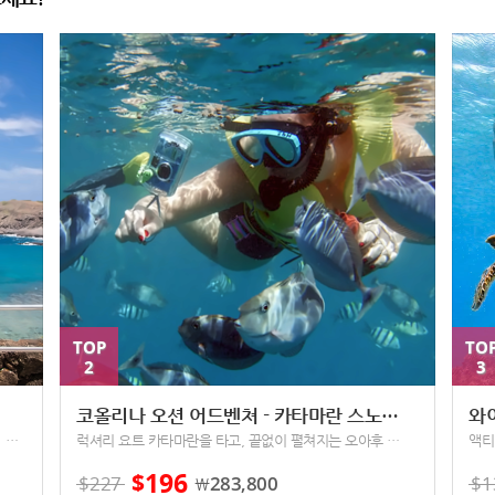
TOP
TO
2
3
코올리나 오션 어드벤쳐 - 카타마란 스노클링 세일링 투어
와
세계적으로 유명한 스노클링 핫플레이스, 하나우마베이! 하와이 여행 간다면 꼭 가봐야할 정말 아름다운 곳이에요
럭셔리 요트 카타마란을 타고, 끝없이 펼쳐지는 오아후 섬 해안에서 스노클링과 세일링을 경험해요!
액티
196
$
$
227
283,800
$
1
￦