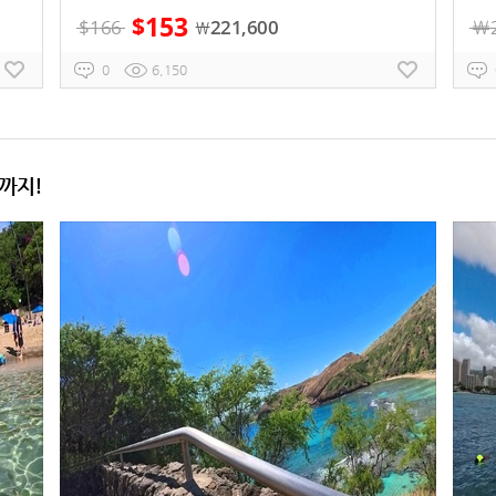
153
$
$
166
221,600
￦
￦
0
6,150
까지!