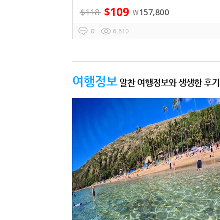
109
$
$
118
157,800
￦
0
6,610
여행정보
알찬 여행정보와 생생한 후기