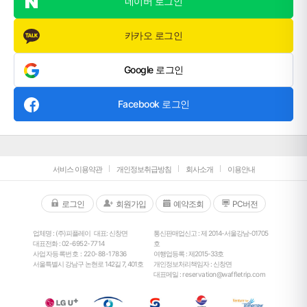
네이버 로그인
카카오 로그인
Google 로그인
Facebook 로그인
서비스 이용약관
개인정보취급방침
회사소개
이용안내
로그인
회원가입
예약조회
PC버전
업체명 : (주)피플레이
대표: 신창면
통신판매업신고 : 제 2014-서울강남-01705
대표전화 :
02-6952-7714
호
사업자등록번호 : 220-88-17836
여행업등록 : 제2015-33호
서울특별시 강남구 논현로 142길 7, 401호
개인정보처리책임자 : 신창면
대표메일 :
reservation@waffletrip.com