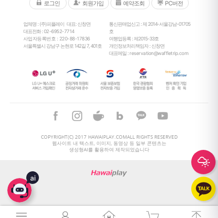
로그인
회원가입
예약조회
PC버전
업체명 : (주)피플레이
대표: 신창면
통신판매업신고 : 제 2014-서울강남-01705
대표전화 :
02-6952-7714
호
사업자등록번호 : 220-88-17836
여행업등록 : 제2015-33호
서울특별시 강남구 논현로 142길 7, 401호
개인정보처리책임자 : 신창면
대표메일 :
reservation@waffletrip.com
29
°
COPYRIGHT(C) 2017 HAWAIPLAY.COMALL RIGHTS RESERVED
웹사이트 내 텍스트, 이미지, 동영상 등 일부 콘텐츠는
생성형AI를 활용하여 제작되었습니다
ai
29
°